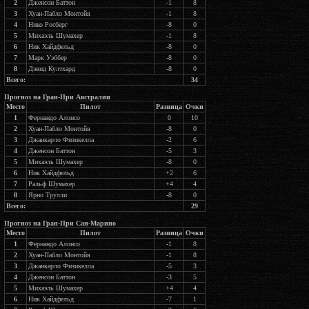
2
Дженсон Баттон
-1
8
3
Хуан-Пабло Монтойя
-1
8
4
Нико Росберг
-8
0
5
Михаэль Шумахер
-1
8
6
Ник Хайдфельд
-8
0
7
Марк Уэббер
-8
0
8
Дэвид Култхард
-8
0
Всего:
34
Прогноз на Гран-При Австралии
Место
Пилот
Разница
Очки
1
Фернандо Алонсо
0
10
2
Хуан-Пабло Монтойя
-8
0
3
Джанкарло Физикелла
-2
6
4
Дженсон Баттон
-5
3
5
Михаэль Шумахер
-8
0
6
Ник Хайдфельд
+2
6
7
Ральф Шумахер
+4
4
8
Ярно Трулли
-8
0
Всего:
29
Прогноз на Гран-При Сан-Марино
Место
Пилот
Разница
Очки
1
Фернандо Алонсо
-1
8
2
Хуан-Пабло Монтойя
-1
8
3
Джанкарло Физикелла
-5
3
4
Дженсон Баттон
-3
5
5
Михаэль Шумахер
+4
4
6
Ник Хайдфельд
-7
1