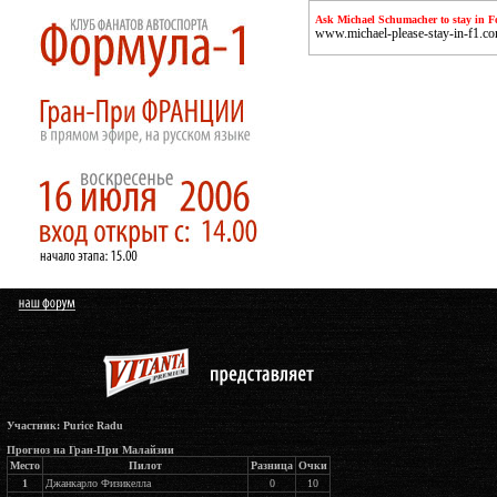
Ask Michael Schumacher to stay in F
www.michael-please-stay-in-f1.c
Участник: Purice Radu
Прогноз на Гран-При Малайзии
Место
Пилот
Разница
Очки
1
Джанкарло Физикелла
0
10