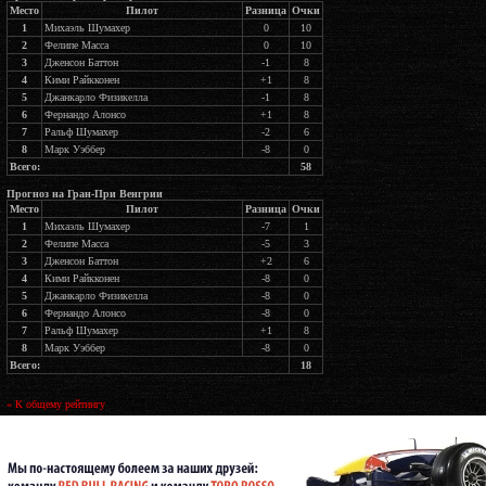
Место
Пилот
Разница
Очки
1
Михаэль Шумахер
0
10
2
Фелипе Масса
0
10
3
Дженсон Баттон
-1
8
4
Кими Райкконен
+1
8
5
Джанкарло Физикелла
-1
8
6
Фернандо Алонсо
+1
8
7
Ральф Шумахер
-2
6
8
Марк Уэббер
-8
0
Всего:
58
Прогноз на Гран-При Венгрии
Место
Пилот
Разница
Очки
1
Михаэль Шумахер
-7
1
2
Фелипе Масса
-5
3
3
Дженсон Баттон
+2
6
4
Кими Райкконен
-8
0
5
Джанкарло Физикелла
-8
0
6
Фернандо Алонсо
-8
0
7
Ральф Шумахер
+1
8
8
Марк Уэббер
-8
0
Всего:
18
« К общему рейтингу