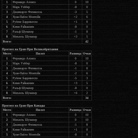
1
Фернандо Алонсо
0
10
2
Марк Уэббер
-8
0
3
Джанкарло Физикелла
-3
5
4
Хуан-Пабло Монтойя
+2
6
5
Рубенс Баррикелло
+1
8
6
Кими Райкконен
-8
0
7
Ральф Шумахер
-1
8
8
Михаэль Шумахер
+3
5
Всего:
42
Прогноз на Гран-При Великобритании
Место
Пилот
Разница
Очки
1
Фернандо Алонсо
0
10
2
Марк Уэббер
-8
0
3
Джанкарло Физикелла
-1
8
4
Хуан-Пабло Монтойя
-2
6
5
Рубенс Баррикелло
-5
3
6
Кими Райкконен
+3
5
7
Ральф Шумахер
-8
0
8
Михаэль Шумахер
+6
2
Всего:
34
Прогноз на Гран-При Канады
Место
Пилот
Разница
Очки
1
Фернандо Алонсо
0
10
2
Михаэль Шумахер
0
10
3
Джанкарло Физикелла
-1
8
4
Кими Райкконен
+1
8
5
Хуан-Пабло Монтойя
-8
0