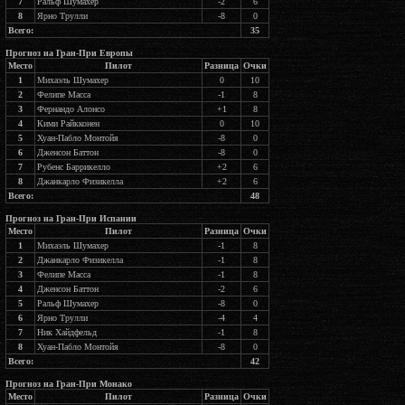
7
Ральф Шумахер
-2
6
8
Ярно Трулли
-8
0
Всего:
35
Прогноз на Гран-При Европы
Место
Пилот
Разница
Очки
1
Михаэль Шумахер
0
10
2
Фелипе Масса
-1
8
3
Фернандо Алонсо
+1
8
4
Кими Райкконен
0
10
5
Хуан-Пабло Монтойя
-8
0
6
Дженсон Баттон
-8
0
7
Рубенс Баррикелло
+2
6
8
Джанкарло Физикелла
+2
6
Всего:
48
Прогноз на Гран-При Испании
Место
Пилот
Разница
Очки
1
Михаэль Шумахер
-1
8
2
Джанкарло Физикелла
-1
8
3
Фелипе Масса
-1
8
4
Дженсон Баттон
-2
6
5
Ральф Шумахер
-8
0
6
Ярно Трулли
-4
4
7
Ник Хайдфельд
-1
8
8
Хуан-Пабло Монтойя
-8
0
Всего:
42
Прогноз на Гран-При Монако
Место
Пилот
Разница
Очки