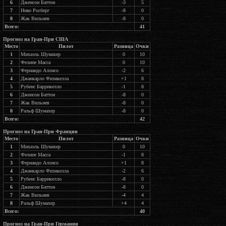
6
Дженсон Баттон
-3
5
7
Нико Росберг
-8
0
8
Жак Вильнев
-8
0
Всего:
41
Прогноз на Гран-При США
Место
Пилот
Разница
Очки
1
Михаэль Шумахер
0
10
2
Фелипе Масса
0
10
3
Фернандо Алонсо
-2
6
4
Джанкарло Физикелла
+1
8
5
Рубенс Баррикелло
-1
8
6
Дженсон Баттон
-8
0
7
Жак Вильнев
-8
0
8
Ральф Шумахер
-8
0
Всего:
42
Прогноз на Гран-При Франции
Место
Пилот
Разница
Очки
1
Михаэль Шумахер
0
10
2
Фелипе Масса
-1
8
3
Фернандо Алонсо
+1
8
4
Джанкарло Физикелла
-2
6
5
Рубенс Баррикелло
-8
0
6
Дженсон Баттон
-8
0
7
Жак Вильнев
-4
4
8
Ральф Шумахер
+4
4
Всего:
40
Прогноз на Гран-При Германии