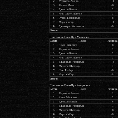
2
Фернандо Алонсо
+1
3
Фелипе Масса
-6
4
Дженсон Баттон
0
5
Хуан-Пабло Монтойя
0
6
Рубенс Баррикелло
-8
7
Марк Уэббер
+1
8
Джанкарло Физикелла
-8
Всего:
Прогноз на Гран-При Малайзии
Место
Пилот
Разница
1
Кими Райкконен
-8
2
Фернандо Алонсо
0
3
Дженсон Баттон
0
4
Хуан-Пабло Монтойя
0
5
Джанкарло Физикелла
+4
6
Михаэль Шумахер
0
7
Нико Росберг
-8
8
Марк Уэббер
-8
Всего:
Прогноз на Гран-При Австралии
Место
Пилот
Разница
1
Фернандо Алонсо
0
2
Кими Райкконен
0
3
Дженсон Баттон
-6
4
Джанкарло Физикелла
-1
5
Михаэль Шумахер
-8
6
Марк Уэббер
-8