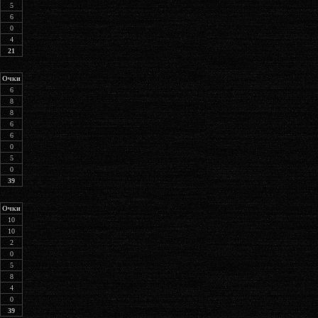
5
6
0
4
21
Очки
6
8
8
6
6
0
5
0
39
Очки
10
10
2
0
5
8
4
0
39