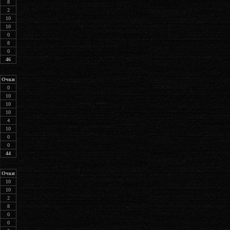
8
2
10
10
0
8
0
46
Очки
0
10
10
10
4
10
0
0
44
Очки
10
10
2
8
0
0