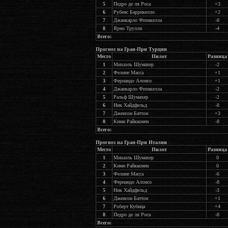
5
Педро де ля Роса
+3
6
Рубенс Баррикелло
+2
7
Джанкарло Физикелла
-8
8
Ярно Трулли
-4
Всего:
Прогноз на Гран-При Турции
Место
Пилот
Разница
1
Михаэль Шумахер
-2
2
Фелипе Масса
+1
3
Фернандо Алонсо
+1
4
Джанкарло Физикелла
-2
5
Ральф Шумахер
-2
6
Ник Хайдфельд
-8
7
Дженсон Баттон
+3
8
Кими Райкконен
-8
Всего:
Прогноз на Гран-При Италии
Место
Пилот
Разница
1
Михаэль Шумахер
0
2
Кими Райкконен
0
3
Фелипе Масса
-6
4
Фернандо Алонсо
-8
5
Ник Хайдфельд
-3
6
Дженсон Баттон
+1
7
Роберт Кубица
+4
8
Педро де ля Роса
-8
Всего: