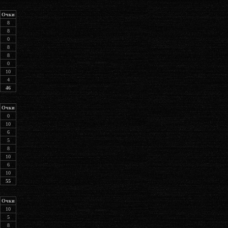
Очки
8
8
0
8
8
0
10
4
46
Очки
0
10
6
5
8
10
6
10
55
Очки
10
5
8