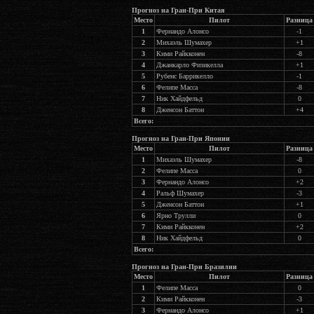
Прогноз на Гран-При Китая
Место
Пилот
Разница
1
Фернандо Алонсо
-1
2
Михаэль Шумахер
+1
3
Кими Райкконен
-8
4
Джанкарло Физикелла
+1
5
Рубенс Баррикелло
-1
6
Фелипе Масса
-8
7
Ник Хайдфельд
0
8
Дженсон Баттон
+4
Всего:
Прогноз на Гран-При Японии
Место
Пилот
Разница
1
Михаэль Шумахер
-8
2
Фелипе Масса
0
3
Фернандо Алонсо
+2
4
Ральф Шумахер
-3
5
Дженсон Баттон
+1
6
Ярно Трулли
0
7
Кими Райкконен
+2
8
Ник Хайдфельд
0
Всего:
Прогноз на Гран-При Бразилии
Место
Пилот
Разница
1
Фелипе Масса
0
2
Кими Райкконен
-3
3
Фернандо Алонсо
+1