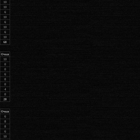
10
10
6
10
6
10
6
10
68
Очки
10
0
0
6
8
0
4
0
28
Очки
6
8
8
6
10