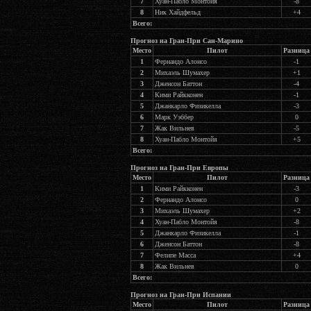
7
Хуан-Пабло Монтойя
-8
8
Ник Хайдфельд
+4
Всего:
Прогноз на Гран-При Сан-Марино
Место
Пилот
Разница
1
Фернандо Алонсо
-1
2
Михаэль Шумахер
+1
3
Дженсон Баттон
-4
4
Кими Райкконен
-1
5
Джанкарло Физикелла
-3
6
Марк Уэббер
0
7
Жак Вильнев
-5
8
Хуан-Пабло Монтойя
+5
Всего:
Прогноз на Гран-При Европы
Место
Пилот
Разница
1
Кими Райкконен
-3
2
Фернандо Алонсо
0
3
Михаэль Шумахер
+2
4
Хуан-Пабло Монтойя
-8
5
Джанкарло Физикелла
-1
6
Дженсон Баттон
-8
7
Фелипе Масса
+4
8
Жак Вильнев
0
Всего:
Прогноз на Гран-При Испании
Место
Пилот
Разница