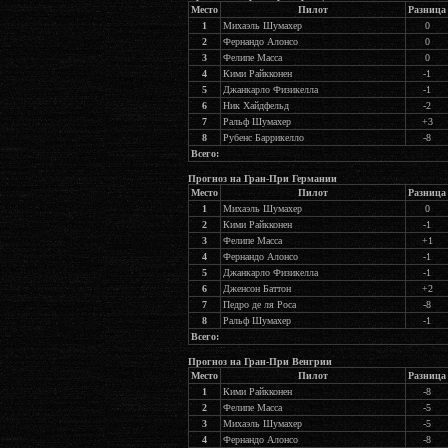
Место
Пилот
Разница
1
Михаэль Шумахер
0
2
Фернандо Алонсо
0
3
Фелипе Масса
0
4
Кими Райкконен
-1
5
Джанкарло Физикелла
-1
6
Ник Хайдфельд
-2
7
Ральф Шумахер
+3
8
Рубенс Баррикелло
-8
Всего:
Прогноз на Гран-При Германии
Место
Пилот
Разница
1
Михаэль Шумахер
0
2
Кими Райкконен
-1
3
Фелипе Масса
+1
4
Фернандо Алонсо
-1
5
Джанкарло Физикелла
-1
6
Дженсон Баттон
+2
7
Педро де ля Роса
-8
8
Ральф Шумахер
-1
Всего:
Прогноз на Гран-При Венгрии
Место
Пилот
Разница
1
Кими Райкконен
-8
2
Фелипе Масса
-5
3
Михаэль Шумахер
-5
4
Фернандо Алонсо
-8