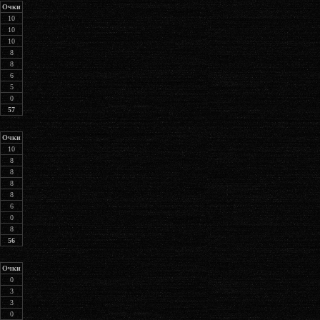
Очки
10
10
10
8
8
6
5
0
57
Очки
10
8
8
8
8
6
0
8
56
Очки
0
3
3
0