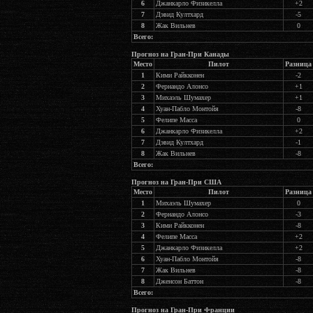
6
Джанкарло Физикелла
+2
7
Дэвид Култхард
-5
8
Жак Вильнев
0
Всего:
Прогноз на Гран-При Канады
Место
Пилот
Разница
1
Кими Райкконен
-2
2
Фернандо Алонсо
+1
3
Михаэль Шумахер
+1
4
Хуан-Пабло Монтойя
-8
5
Фелипе Масса
0
6
Джанкарло Физикелла
+2
7
Дэвид Култхард
-1
8
Жак Вильнев
-8
Всего:
Прогноз на Гран-При США
Место
Пилот
Разница
1
Михаэль Шумахер
0
2
Фернандо Алонсо
-3
3
Кими Райкконен
-8
4
Фелипе Масса
+2
5
Джанкарло Физикелла
+2
6
Хуан-Пабло Монтойя
-8
7
Жак Вильнев
-8
8
Дженсон Баттон
-8
Всего:
Прогноз на Гран-При Франции