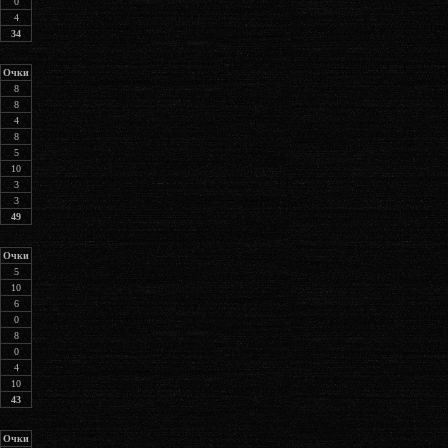
0
4
34
Очки
8
8
4
8
5
10
3
3
49
Очки
5
10
6
0
8
0
4
10
43
Очки