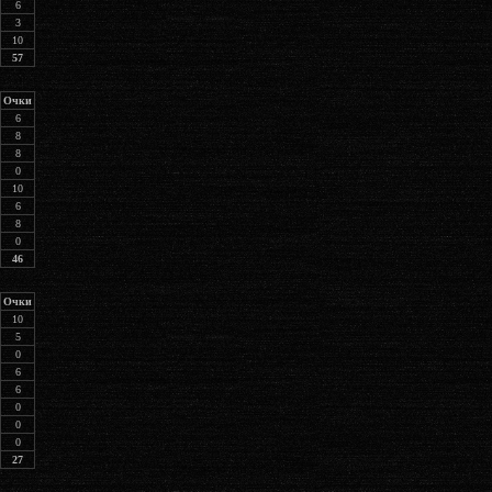
6
3
10
57
Очки
6
8
8
0
10
6
8
0
46
Очки
10
5
0
6
6
0
0
0
27