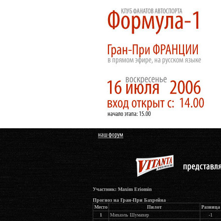
Участник: Maxim Eriomin
Прогноз на Гран-При Бахрейна
Место
Пилот
Разница
1
Михаэль Шумахер
-1