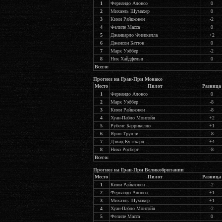
1
Фернандо Алонсо
0
2
Михаэль Шумахер
0
3
Кими Райкконен
-2
4
Фелипе Масса
0
5
Джанкарло Физикелла
+2
6
Дженсон Баттон
0
7
Марк Уэббер
-2
8
Ник Хайдфельд
0
Всего:
Прогноз на Гран-При Монако
Место
Пилот
Разница
1
Фернандо Алонсо
0
2
Марк Уэббер
-8
3
Кими Райкконен
-8
4
Хуан-Пабло Монтойя
+2
5
Рубенс Баррикелло
+1
6
Ярно Трулли
-8
7
Дэвид Култхард
+4
8
Нико Росберг
-8
Всего:
Прогноз на Гран-При Великобритании
Место
Пилот
Разница
1
Кими Райкконен
-2
2
Фернандо Алонсо
+1
3
Михаэль Шумахер
+1
4
Хуан-Пабло Монтойя
-2
5
Фелипе Масса
0