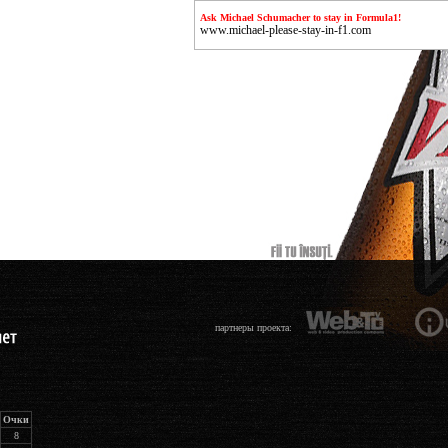
Ask Michael Schumacher to stay in Formula1!
www.michael-please-stay-in-f1.com
партнеры проекта:
Очки
8