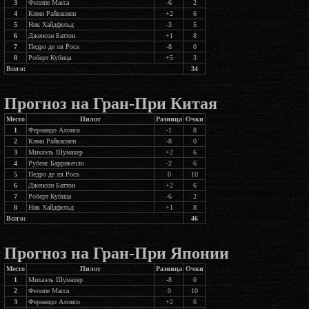
3
Фелипе Масса
-6
2
4
Кими Райкконен
+2
6
5
Ник Хайдфельд
-3
5
6
Дженсон Баттон
+1
8
7
Педро де ля Роса
-8
0
8
Роберт Кубица
+5
3
Всего:
34
Прогноз на Гран-При Китая
Место
Пилот
Разница
Очки
1
Фернандо Алонсо
-1
8
2
Кими Райкконен
-8
0
3
Михаэль Шумахер
+2
6
4
Рубенс Баррикелло
-2
6
5
Педро де ля Роса
0
10
6
Дженсон Баттон
+2
6
7
Роберт Кубица
-6
2
8
Ник Хайдфельд
+1
8
Всего:
46
Прогноз на Гран-При Японии
Место
Пилот
Разница
Очки
1
Михаэль Шумахер
-8
0
2
Фелипе Масса
0
10
3
Фернандо Алонсо
+2
6