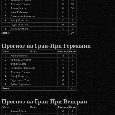
2
Фернандо Алонсо
0
10
3
Фелипе Масса
0
10
4
Кими Райкконен
-1
8
5
Джанкарло Физикелла
-1
8
6
Ральф Шумахер
+2
6
7
Педро де ля Роса
0
10
8
Дэвид Култхард
-1
8
Всего:
70
Прогноз на Гран-При Германии
Место
Пилот
Разница
Очки
1
Кими Райкконен
-2
6
2
Михаэль Шумахер
+1
8
3
Фелипе Масса
+1
8
4
Джанкарло Физикелла
-2
6
5
Фернандо Алонсо
0
10
6
Ральф Шумахер
-3
5
7
Педро де ля Роса
-8
0
8
Рубенс Баррикелло
-8
0
Всего:
43
Прогноз на Гран-При Венгрии
Место
Пилот
Разница
Очки
1
Фелипе Масса
-6
2