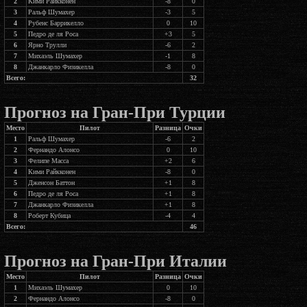
2
Кими Райкконен
-8
0
3
Ральф Шумахер
-3
5
4
Рубенс Баррикелло
0
10
5
Педро де ля Роса
+3
5
6
Ярно Трулли
-6
2
7
Михаэль Шумахер
-1
8
8
Джанкарло Физикелла
-8
0
Всего:
32
Прогноз на Гран-При Турции
Место
Пилот
Разница
Очки
1
Ральф Шумахер
-6
2
2
Фернандо Алонсо
0
10
3
Фелипе Масса
+2
6
4
Кими Райкконен
-8
0
5
Дженсон Баттон
+1
8
6
Педро де ля Роса
+1
8
7
Джанкарло Физикелла
+1
8
8
Роберт Кубица
-4
4
Всего:
46
Прогноз на Гран-При Италии
Место
Пилот
Разница
Очки
1
Михаэль Шумахер
0
10
2
Фернандо Алонсо
-8
0