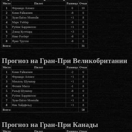
Место
Пилот
Разница
Очки
1
Фернандо Алонсо
0
10
2
Кими Райкконен
-8
0
3
Хуан-Пабло Монтойя
+1
8
4
Марк Уэббер
-8
0
5
Рубенс Баррикелло
+1
8
6
Дэвид Култхард
+3
5
7
Нико Росберг
-8
0
8
Ярно Трулли
-8
0
Всего:
31
Прогноз на Гран-При Великобритании
Место
Пилот
Разница
Очки
1
Кими Райкконен
-2
6
2
Фернандо Алонсо
+1
8
3
Михаэль Шумахер
+1
8
4
Фелипе Масса
-1
8
5
Ральф Шумахер
-8
0
6
Рубенс Баррикелло
-4
4
7
Хуан-Пабло Монтойя
+1
8
8
Ник Хайдфельд
+1
8
Всего:
50
Прогноз на Гран-При Канады
Место
Пилот
Разница
Очки