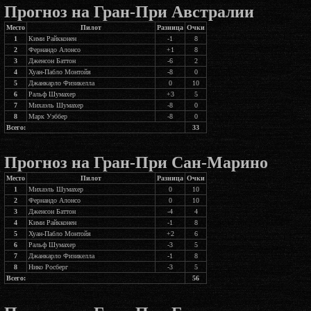
Прогноз на Гран-При Австралии
Место
Пилот
Разница
Очки
1
Кими Райкконен
-1
8
2
Фернандо Алонсо
+1
8
3
Дженсон Баттон
-6
2
4
Хуан-Пабло Монтойя
-8
0
5
Джанкарло Физикелла
0
10
6
Ральф Шумахер
+3
5
7
Михаэль Шумахер
-8
0
8
Марк Уэббер
-8
0
Всего:
33
Прогноз на Гран-При Сан-Марино
Место
Пилот
Разница
Очки
1
Михаэль Шумахер
0
10
2
Фернандо Алонсо
0
10
3
Дженсон Баттон
-4
4
4
Кими Райкконен
-1
8
5
Хуан-Пабло Монтойя
+2
6
6
Ральф Шумахер
-3
5
7
Джанкарло Физикелла
-1
8
8
Нико Росберг
-3
5
Всего:
56