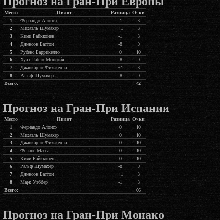
Прогноз на Гран-При Европы
Место
Пилот
Разница
Очки
1
Фернандо Алонсо
-1
8
2
Михаэль Шумахер
+1
8
3
Кими Райкконен
-1
8
4
Дженсон Баттон
-8
0
5
Рубенс Баррикелло
0
10
6
Хуан-Пабло Монтойя
-8
0
7
Джанкарло Физикелла
+1
8
8
Ральф Шумахер
-8
0
Всего:
42
Прогноз на Гран-При Испании
Место
Пилот
Разница
Очки
1
Фернандо Алонсо
0
10
2
Михаэль Шумахер
0
10
3
Джанкарло Физикелла
0
10
4
Фелипе Масса
0
10
5
Кими Райкконен
0
10
6
Ральф Шумахер
-8
0
7
Дженсон Баттон
+1
8
8
Марк Уэббер
-1
8
Всего:
66
Прогноз на Гран-При Монако