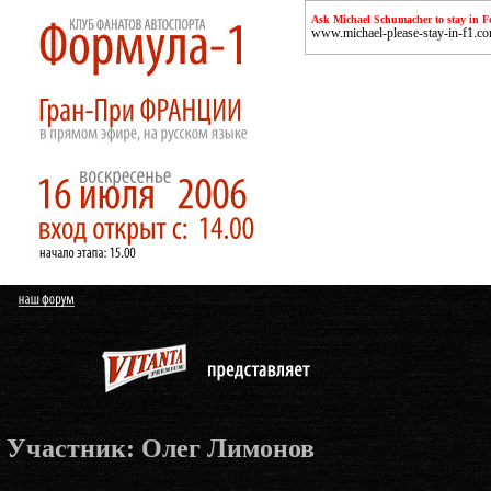
Ask Michael Schumacher to stay in F
www.michael-please-stay-in-f1.c
Участник: Олег Лимонов