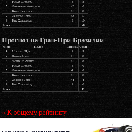
4
Ральф Шумахер
-3
5
5
Джанкарло Физикелла
+2
6
6
Кими Райкконен
+1
8
7
Дженсон Баттон
+3
5
8
Ник Хайдфельд
0
10
Всего:
50
Прогноз на Гран-При Бразилии
Место
Пилот
Разница
Очки
1
Михаэль Шумахер
-3
5
2
Фелипе Масса
+1
8
3
Фернандо Алонсо
+1
8
4
Ральф Шумахер
-8
0
5
Джанкарло Физикелла
-1
8
6
Кими Райкконен
+1
8
7
Дженсон Баттон
+4
4
8
Ник Хайдфельд
-8
0
Всего:
41
« К общему рейтингу