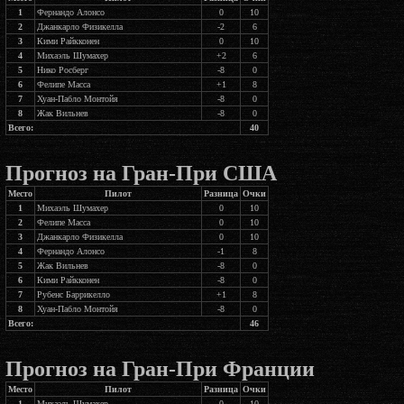
1
Фернандо Алонсо
0
10
2
Джанкарло Физикелла
-2
6
3
Кими Райкконен
0
10
4
Михаэль Шумахер
+2
6
5
Нико Росберг
-8
0
6
Фелипе Масса
+1
8
7
Хуан-Пабло Монтойя
-8
0
8
Жак Вильнев
-8
0
Всего:
40
Прогноз на Гран-При США
Место
Пилот
Разница
Очки
1
Михаэль Шумахер
0
10
2
Фелипе Масса
0
10
3
Джанкарло Физикелла
0
10
4
Фернандо Алонсо
-1
8
5
Жак Вильнев
-8
0
6
Кими Райкконен
-8
0
7
Рубенс Баррикелло
+1
8
8
Хуан-Пабло Монтойя
-8
0
Всего:
46
Прогноз на Гран-При Франции
Место
Пилот
Разница
Очки
1
Михаэль Шумахер
0
10