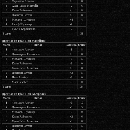
2
Фернандо Алонсо
+1
8
3
Хуан-Пабло Монтойя
-2
6
4
Кими Райкконен
+1
8
5
Дженсон Баттон
+1
8
6
Михаэль Шумахер
+4
4
7
Ральф Шумахер
-7
1
8
Рубенс Баррикелло
-7
1
Всего:
36
Прогноз на Гран-При Малайзии
Место
Пилот
Разница
Очки
1
Фернандо Алонсо
-1
8
2
Джанкарло Физикелла
+1
8
3
Михаэль Шумахер
-3
5
4
Кими Райкконен
-8
0
5
Хуан-Пабло Монтойя
+1
8
6
Дженсон Баттон
+3
5
7
Нико Росберг
-8
0
8
Марк Уэббер
-8
0
Всего:
34
Прогноз на Гран-При Австралии
Место
Пилот
Разница
Очки
1
Фернандо Алонсо
0
10
2
Джанкарло Физикелла
-3
5
3
Михаэль Шумахер
-8
0
4
Кими Райкконен
+2
6
5
Хуан-Пабло Монтойя
-8
0
6
Дженсон Баттон
-3
5