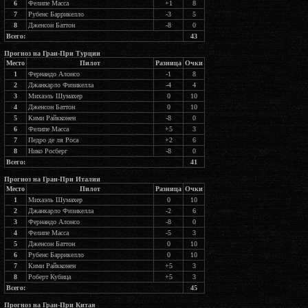
6
Фелипе Масса
+1
8
7
Рубенс Баррикелло
-3
5
8
Дженсон Баттон
-8
0
Всего:
43
Прогноз на Гран-При Турции
Место
Пилот
Разница
Очки
1
Фернандо Алонсо
-1
8
2
Джанкарло Физикелла
-4
4
3
Михаэль Шумахер
0
10
4
Дженсон Баттон
0
10
5
Кими Райкконен
-8
0
6
Фелипе Масса
+5
3
7
Педро де ля Роса
+2
6
8
Нико Росберг
-8
0
Всего:
41
Прогноз на Гран-При Италии
Место
Пилот
Разница
Очки
1
Михаэль Шумахер
0
10
2
Джанкарло Физикелла
-2
6
3
Фернандо Алонсо
-8
0
4
Фелипе Масса
-5
3
5
Дженсон Баттон
0
10
6
Рубенс Баррикелло
0
10
7
Кими Райкконен
+5
3
8
Роберт Кубица
+5
3
Всего:
45
Прогноз на Гран-При Китая