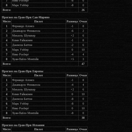
7
Нико Росберг
-8
0
8
Марк Уэббер
-8
0
Всего:
26
Прогноз на Гран-При Сан-Марино
Место
Пилот
Разница
Очки
1
Фернандо Алонсо
-1
8
2
Джанкарло Физикелла
-6
2
3
Михаэль Шумахер
+2
6
4
Кими Райкконен
-1
8
5
Дженсон Баттон
-2
6
6
Марк Уэббер
0
10
7
Нико Росберг
-4
4
8
Хуан-Пабло Монтойя
+5
3
Всего:
47
Прогноз на Гран-При Европы
Место
Пилот
Разница
Очки
1
Фернандо Алонсо
-1
8
2
Джанкарло Физикелла
-4
4
3
Михаэль Шумахер
+2
6
4
Кими Райкконен
0
10
5
Дженсон Баттон
-8
0
6
Марк Уэббер
-8
0
7
Нико Росберг
0
10
8
Хуан-Пабло Монтойя
-8
0
Всего:
38
Прогноз на Гран-При Испании
Место
Пилот
Разница
Очки