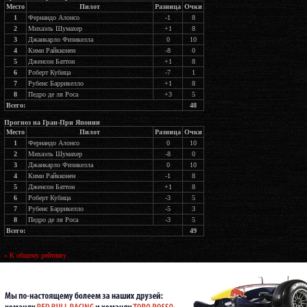
Место
Пилот
Разница
Очки
1
Фернандо Алонсо
-1
8
2
Михаэль Шумахер
+1
8
3
Джанкарло Физикелла
0
10
4
Кими Райкконен
-8
0
5
Дженсон Баттон
+1
8
6
Роберт Кубица
-7
1
7
Рубенс Баррикелло
+1
8
8
Педро де ля Роса
+3
5
Всего:
48
Прогноз на Гран-При Японии
Место
Пилот
Разница
Очки
1
Фернандо Алонсо
0
10
2
Михаэль Шумахер
-8
0
3
Джанкарло Физикелла
0
10
4
Кими Райкконен
-1
8
5
Дженсон Баттон
+1
8
6
Роберт Кубица
-3
5
7
Рубенс Баррикелло
-5
3
8
Педро де ля Роса
-3
5
Всего:
49
« К общему рейтингу