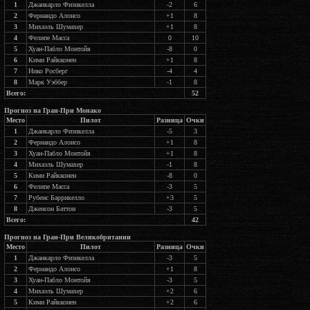
1
Джанкарло Физикелла
-2
6
2
Фернандо Алонсо
+1
8
3
Михаэль Шумахер
+1
8
4
Фелипе Масса
0
10
5
Хуан-Пабло Монтойя
-8
0
6
Кими Райкконен
+1
8
7
Нико Росберг
-4
4
8
Марк Уэббер
-1
8
Всего:
52
Прогноз на Гран-При Монако
Место
Пилот
Разница
Очки
1
Джанкарло Физикелла
-5
3
2
Фернандо Алонсо
+1
8
3
Хуан-Пабло Монтойя
+1
8
4
Михаэль Шумахер
-1
8
5
Кими Райкконен
-8
0
6
Фелипе Масса
-3
5
7
Рубенс Баррикелло
+3
5
8
Дженсон Баттон
-3
5
Всего:
42
Прогноз на Гран-При Великобритании
Место
Пилот
Разница
Очки
1
Джанкарло Физикелла
-3
5
2
Фернандо Алонсо
+1
8
3
Хуан-Пабло Монтойя
-3
5
4
Михаэль Шумахер
+2
6
5
Кими Райкконен
+2
6