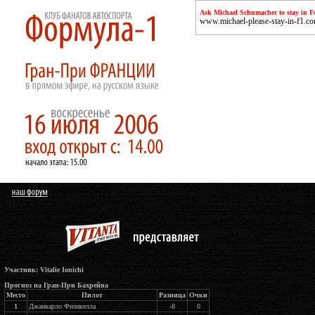
Ask Michael Schumacher to stay in F
www.michael-please-stay-in-f1.c
Участник: Vitalie Ionichi
Прогноз на Гран-При Бахрейна
Место
Пилот
Разница
Очки
1
Джанкарло Физикелла
-8
0