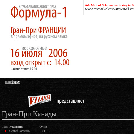
Ask Michael Schumacher to stay in F
www.michael-please-stay-in-f1.c
Гран-При Канады
Поз.
Участник
Очки
1
Сергей Загренко
64