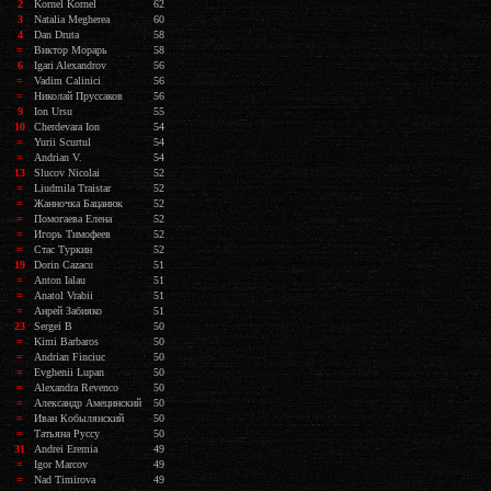
2
Kornel Kornel
62
3
Natalia Megherea
60
4
Dan Druta
58
=
Виктор Морарь
58
6
Igari Alexandrov
56
=
Vadim Calinici
56
=
Николай Пруссаков
56
9
Ion Ursu
55
10
Cherdevara Ion
54
=
Yurii Scurtul
54
=
Andrian V.
54
13
Slucov Nicolai
52
=
Liudmila Traistar
52
=
Жанночка Бацанюк
52
=
Помогаева Елена
52
=
Игорь Тимофеев
52
=
Стас Туркин
52
19
Dorin Cazacu
51
=
Anton Ialau
51
=
Anatol Vrabii
51
=
Анрей Забияко
51
23
Sergei B
50
=
Kimi Barbaros
50
=
Andrian Finciuc
50
=
Evghenii Lupan
50
=
Alexandra Revenco
50
=
Александр Амецинский
50
=
Иван Кобылянский
50
=
Татьяна Руссу
50
31
Andrei Eremia
49
=
Igor Marcov
49
=
Nad Timirova
49