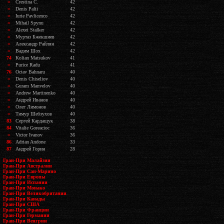
=
Crestina C.
42
=
Denis Palii
42
=
Iurie Pavlicenco
42
=
Mihail Spynu
42
=
Alexei Stalker
42
=
Муртаз Бжекшиев
42
=
Александр Райлян
42
=
Вадим Шох
42
74
Kolian Matsukov
41
=
Purice Radu
41
76
Octav Bahnaru
40
=
Denis Chiseliov
40
=
Guram Manvelov
40
=
Andrew Martinenko
40
=
Андрей Иванов
40
=
Олег Лимонов
40
=
Тимур Шебзухов
40
83
Сергей Кардащук
38
84
Vitalie Goreacioc
36
=
Victor Ivanov
36
86
Adrian Andone
33
87
Андрей Горин
28
Гран-При Малайзии
Гран-При Австралии
Гран-При Сан-Марино
Гран-При Европы
Гран-При Испании
Гран-При Монако
Гран-При Великобритании
Гран-При Канады
Гран-При США
Гран-При Франции
Гран-При Германии
Гран-При Венгрии