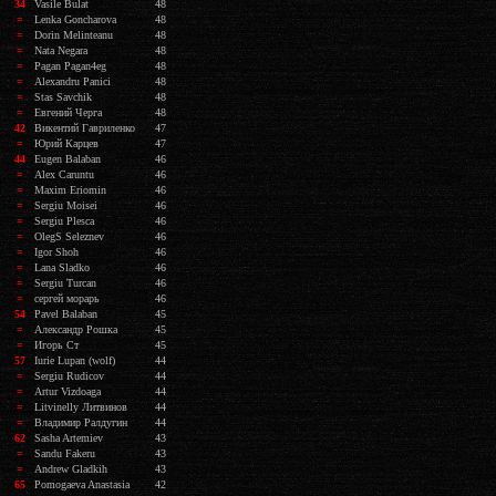
34
Vasile Bulat
48
=
Lenka Goncharova
48
=
Dorin Melinteanu
48
=
Nata Negara
48
=
Pagan Pagan4eg
48
=
Alexandru Panici
48
=
Stas Savchik
48
=
Евгений Черга
48
42
Викентий Гавриленко
47
=
Юрий Карцев
47
44
Eugen Balaban
46
=
Alex Caruntu
46
=
Maxim Eriomin
46
=
Sergiu Moisei
46
=
Sergiu Plesca
46
=
OlegS Seleznev
46
=
Igor Shoh
46
=
Lana Sladko
46
=
Sergiu Turcan
46
=
сергей морарь
46
54
Pavel Balaban
45
=
Александр Рошка
45
=
Игорь Ст
45
57
Iurie Lupan (wolf)
44
=
Sergiu Rudicov
44
=
Artur Vizdoaga
44
=
Litvinelly Литвинов
44
=
Владимир Ралдугин
44
62
Sasha Artemiev
43
=
Sandu Fakeru
43
=
Andrew Gladkih
43
65
Pomogaeva Anastasia
42